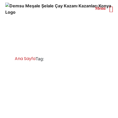
Menü
Balıkesir Akıllı Çay
Kazanı
Ana Sayfa
Balıkesir Akıllı Çay Kazanı
Tag:
Balıkesir Çay Kazanları İmalatı Satışı
Servisi Yedek Parça
Balıkesir çay kazanı çeşitleri; chromat çay kazanı, inox