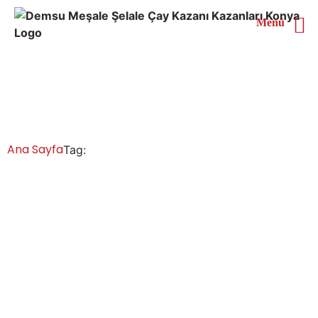
Menü
Artvin Elektrikli
Doğalgazlı Çay Kazanı
Ana Sayfa
Tag:
Artvin Elektrikli Doğalgazlı Çay Kazanı
Artvin Çay Kazanları İmalatı Satışı Servisi
Yedek Parça
İşletmeler için çay kazanları, ekonomi̇k çay kazanları
modelleri ve fiyatları çeşitliliğimiz ile işletmenizin