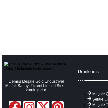
Ardahan Çay Kazanları İmalatı Satışı Servi
Çay kazanları çay kazanı ve çay makinesi i̇malat, sanayi tipi çay
Ürünlerimiz
Demsu Meşale Gold Endüstriyel
Mutfak Sanayi Ticaret Limited Şirketi
kuruluşudur.
Meşale Ç
Şelale Ç
Meşale T