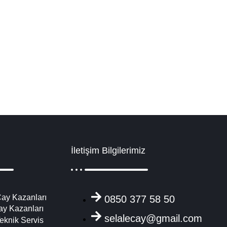
si Yedek Parça
 kazanları, çay ocakları imalatcısı olarak çay kazanlarımız ekstra güv
Detaylı İncele
İletişim Bilgilerimiz
ay Kazanları
0850 377 58 50
ay Kazanları
selalecay@gmail.com
eknik Servis