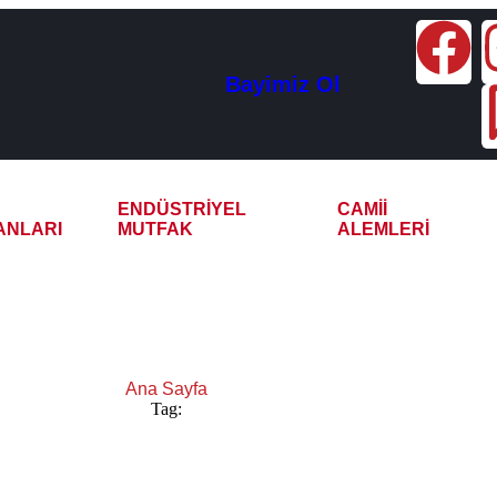
Bayimiz Ol
ENDÜSTRIYEL
CAMII
ANLARI
MUTFAK
ALEMLERI
Endüstriyel Çay Kazanı
Ana Sayfa
Tag:
Ardahan Endüstriyel Çay Kazanı