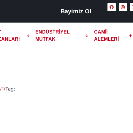
Bayimiz Ol
Y
ENDÜSTRIYEL
CAMII
ZANLARI
MUTFAK
ALEMLERI
2 Demlikli Çay Kazanı
Tag:
yfa
Ardahan 2 Demlikli Çay Kazanı