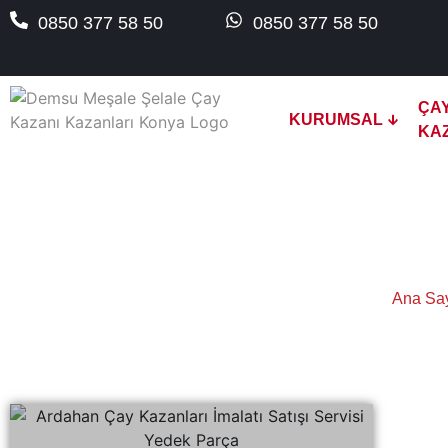
0850 377 58 50
0850 377 58 50
ÇA
KURUMSAL
KA
Ardahan 
Ana Sa