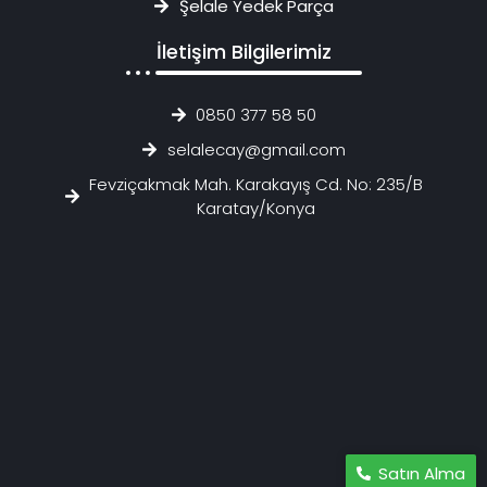
Şelale Yedek Parça
İletişim Bilgilerimiz
0850 377 58 50
selalecay@gmail.com
Fevziçakmak Mah. Karakayış Cd. No: 235/B
Karatay/Konya
Satın Alma