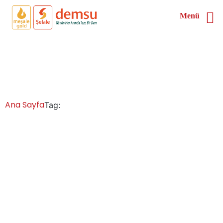
Menü
Niğde En İyi Çay Kazanı
Satan Firmalar
Ana Sayfa
Tag:
Niğde En İyi Çay Kazanı Satan Firmalar
Niğde Çay Kazanları İmalatı Satışı Servisi
Yedek Parça
Niğde çay kazanı fiyatları ve modelleri, sanayi tipi çay
kazanları çeşitleri, işletmelerin her türlü ihtiyaçlarına