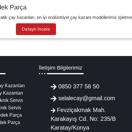
edek Parça
tik çay kazanları, en i̇yi endüstriyel çay kazanı modellerimiz işletmel
Detaylı İncele
İletişim Bilgilerimiz
y Kazanları
0850 377 58 50
y Kazanları
selalecay@gmail.com
knik Servis
nik Servis
Fevziçakmak Mah.
edek Parça
Karakayış Cd. No: 235/B
dek Parça
Karatay/Konya