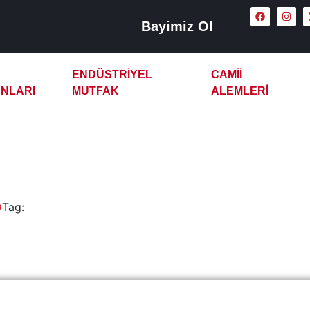
Bayimiz Ol
ENDÜSTRIYEL
CAMII
NLARI
MUTFAK
ALEMLERI
ıllı Otomatik Çay Kazan
Tag:
a
Muş Full Akıllı Otomatik Çay Kazanı