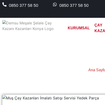
0850 377 58 50
0850 377 58 50
ÇAY
KURUMSAL
KAZA
Muş Full Ak
Ana Sayf